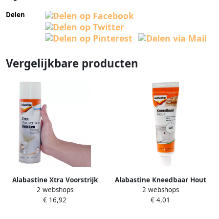
Delen
Vergelijkbare producten
Alabastine Xtra Voorstrijk
Alabastine Kneedbaar Hout
2 webshops
2 webshops
Vlekken 500Ml 63-31230-5121
Wit 75Gr 5096011
€ 16,92
€ 4,01
5096166