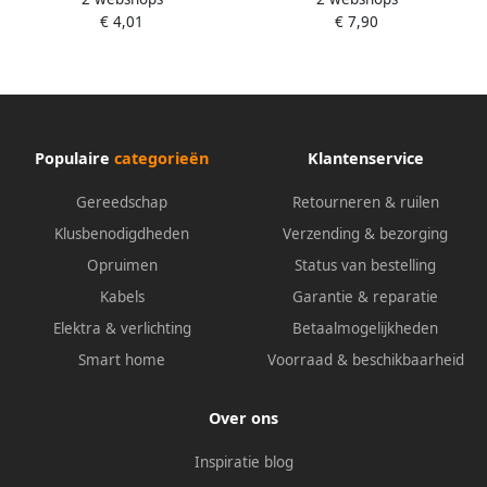
breedte slotlichaam 40 mm |
breedte slotlichaam 50 mm |
€ 4,01
€ 7,90
Titalium gelijksluitend 6411 |
Titalium gelijksluitend 6511 |
1 stuk 54586
1 stuk 56209
Populaire
categorieën
Klantenservice
Gereedschap
Retourneren & ruilen
Klusbenodigdheden
Verzending & bezorging
Opruimen
Status van bestelling
Kabels
Garantie & reparatie
Elektra & verlichting
Betaalmogelijkheden
Smart home
Voorraad & beschikbaarheid
Over ons
Inspiratie blog