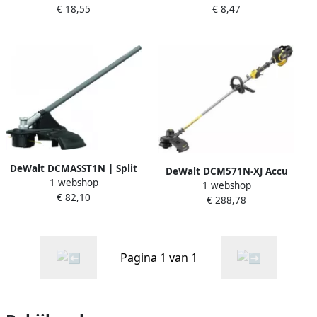
€ 18,55
€ 8,47
2mm DT20651-QZ
2mm x 15.2m DT20650-QZ
DeWalt DCMASST1N | Split
DeWalt DCM571N-XJ Accu
1 webshop
boom opzetstuk |
1 webshop
Grastrimmer FlexVolt 54V
€ 82,10
Grastrimmer DCMASST1N-XJ
€ 288,78
Body excl. accu&apos;s en
lader DCM571N-XJ
Pagina 1 van 1