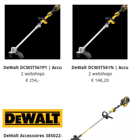
DeWalt DCMST561P1 | Accu
DeWalt DCMST561N | Accu
2 webshops
2 webshops
Grastrimmer | 18V XR | 1x
Grastrimmer | 18V XR |
€ 254,-
€ 146,20
5.0 Ah accu en lader
Zonder accu en lader
DCMST561P1-QW
DCMST561N-XJ
DeWalt Accessoires 385022-