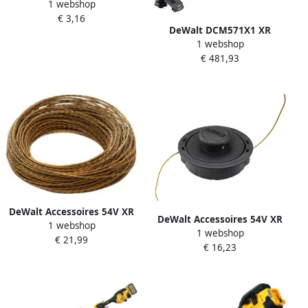
1 webshop
03N | Onderdeel |
€ 3,16
Draadspoelkap
DeWalt DCM571X1 XR
Grastrimmer 385022-03N
1 webshop
FLEXVOLT 54V
€ 481,93
GRASTRIMMER BOSMAAIER
DCM571X1-QW
DeWalt Accessoires 54V XR
DeWalt Accessoires 54V XR
1 webshop
FLEXVOLT Grastrimmer
1 webshop
FLEXVOLT Grastrimmer
€ 21,99
accessoire vervangdraad
€ 16,23
accessoire vervangspoel +
2.5mm DT20652-QZ
draad DT20656-QZ