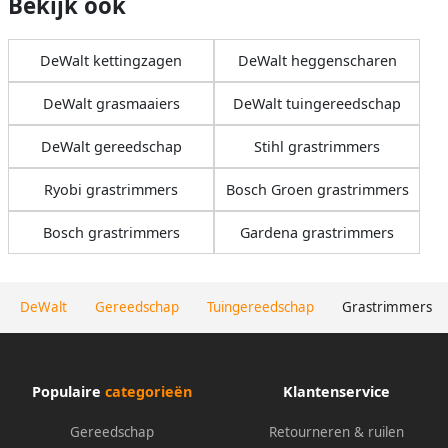
Bekijk ook
DeWalt kettingzagen
DeWalt heggenscharen
DeWalt grasmaaiers
DeWalt tuingereedschap
DeWalt gereedschap
Stihl grastrimmers
Ryobi grastrimmers
Bosch Groen grastrimmers
Bosch grastrimmers
Gardena grastrimmers
DeWalt
Gereedschap
Tuingereedschap
Grastrimmers
Populaire
categorieën
Klantenservice
Gereedschap
Retourneren & ruilen