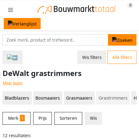
Wis filters
Alle filters
DeWalt grastrimmers
Meer lezen
Bladblazers
Bosmaaiers
Grasmaaiers
Grastrimmers
He
Merk
1
Prijs
Sorteren
Wis
12 resultaten: