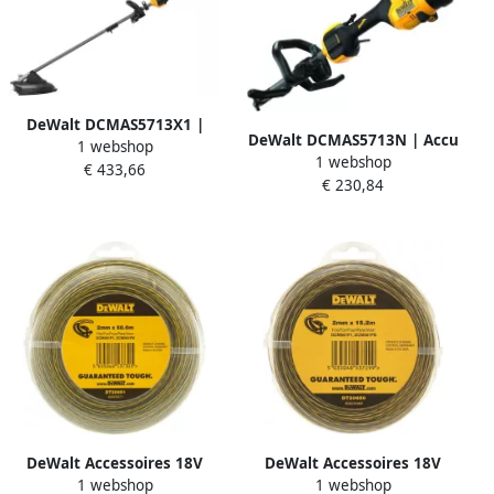
DeWalt DCMAS5713X1 |
DeWalt DCMAS5713N | Accu
1 webshop
Accu Split Boom
1 webshop
combisysteem | Split Boom
€ 433,66
Grastrimmer | 54V |
€ 230,84
| FlexVolt | 54V | excl.
Quickload spoel | 1x 9Ah
accu&apos;s en lader
accu + snellader
DCMAS5713N-XJ
DCMAS5713X1-QW
DeWalt Accessoires 18V
DeWalt Accessoires 18V
1 webshop
1 webshop
Grastrimmer vervangdraad
Grastrimmer vervangdraad