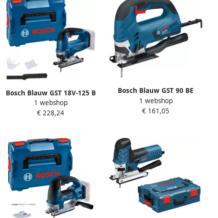
Bosch Blauw GST 90 BE
Bosch Blauw GST 18V-125 B
1 webshop
decoupeerzaag | 650w | in
1 webshop
Accu Decoupeerzaag |
€ 161,05
Koffer 060158F000
€ 228,24
Zonder accu en lader | In L-
Boxx 06015B3000