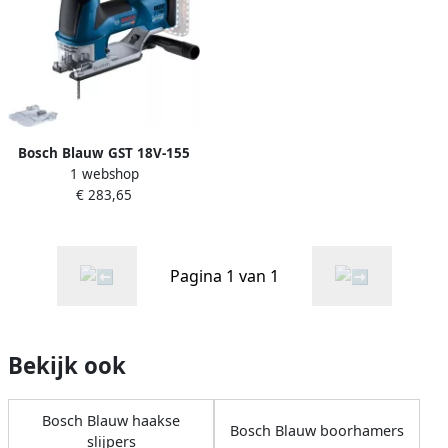
Bosch Blauw GST 18V-155
1 webshop
BC Accu Decoupeerzaag |
€ 283,65
Excl. accu&apos;s en lader |
In doos 06015B1001
Pagina 1 van 1
Bekijk ook
Bosch Blauw haakse
Bosch Blauw boorhamers
slijpers