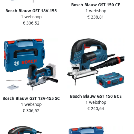
Bosch Blauw GST 150 CE
Bosch Blauw GST 18V-155
1 webshop
decoupeerzaag | 780w | in
1 webshop
BC Accu Decoupeerzaag |
€ 238,81
L-Boxx | 0601512003
€ 306,52
Excl. accu&apos;s en lader |
In L-Boxx 06015B1000
Bosch Blauw GST 150 BCE
Bosch Blauw GST 18V-155 SC
1 webshop
decoupeerzaag | 780w | In
1 webshop
Accu Decoupeerzaag | Excl.
€ 240,64
L-Boxx | 0601513003
€ 306,52
accu&apos;s en lader | L-
Boxx 06015B0000