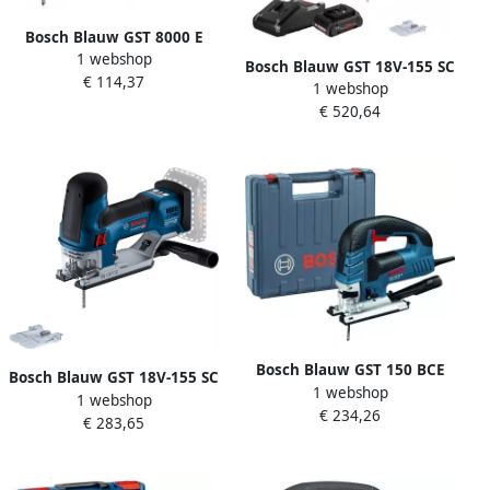
Bosch Blauw GST 8000 E
1 webshop
Decoupeerzaag 710W
Bosch Blauw GST 18V-155 SC
€ 114,37
060158H000
1 webshop
Accu Decoupeerzaag | 2 x 4
€ 520,64
0 Ah accu + snellader | L-
Boxx 06015B0002
Bosch Blauw GST 150 BCE
Bosch Blauw GST 18V-155 SC
1 webshop
decoupeerzaag | 780w
1 webshop
Accu Decoupeerzaag | Excl.
€ 234,26
0601513000
€ 283,65
accu&apos;s en lader | In
doos 06015B0001