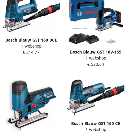
Bosch Blauw GST 160 BCE
1 webshop
decoupeerzaag | 800 Watt
Bosch Blauw GST 18V-155
€ 314,77
in L-Boxx 0601518000
1 webshop
BC Accu Decoupeerzaag |
€ 520,64
Excl. accu&apos;s en lader |
In L-Boxx
Bosch Blauw GST 160 CE
1 webshop
decoupeerzaag | 800 Watt