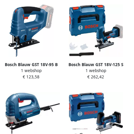
Bosch Blauw GST 18V-95 B
Bosch Blauw GST 18V-125 S
1 webshop
1 webshop
Accu decoupeerzaag |
Professional | Accu
€ 123,58
€ 262,42
Exclusief Accu en Lader
Decoupeerzaag | Zonder
06015B7001
accu en lader | In L-Boxx
06015B2000