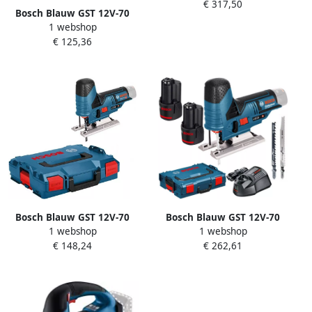
€ 317,50
in L-Boxx 0601517000
Bosch Blauw GST 12V-70
1 webshop
Accu decoupeerzaag Solo |
€ 125,36
zonder accu&apos;s en
lader 06015A1001
Bosch Blauw GST 12V-70
Bosch Blauw GST 12V-70
1 webshop
1 webshop
Accu decoupeerzaag Solo |
Professional Accu
€ 148,24
€ 262,61
zonder accu&apos;s en
decoupeerzaag | in L-Boxx |
lader in L-Boxx 06015A1002
12v 3.0Ah 06015A1005